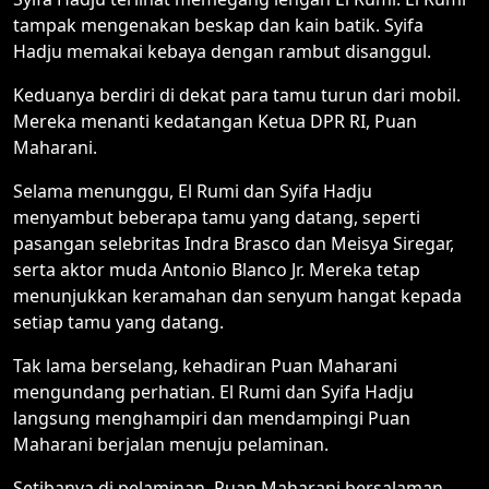
tampak mengenakan beskap dan kain batik. Syifa
Hadju memakai kebaya dengan rambut disanggul.
Keduanya berdiri di dekat para tamu turun dari mobil.
Mereka menanti kedatangan Ketua DPR RI, Puan
Maharani.
Selama menunggu, El Rumi dan Syifa Hadju
menyambut beberapa tamu yang datang, seperti
pasangan selebritas Indra Brasco dan Meisya Siregar,
serta aktor muda Antonio Blanco Jr. Mereka tetap
menunjukkan keramahan dan senyum hangat kepada
setiap tamu yang datang.
Tak lama berselang, kehadiran Puan Maharani
mengundang perhatian. El Rumi dan Syifa Hadju
langsung menghampiri dan mendampingi Puan
Maharani berjalan menuju pelaminan.
Setibanya di pelaminan, Puan Maharani bersalaman