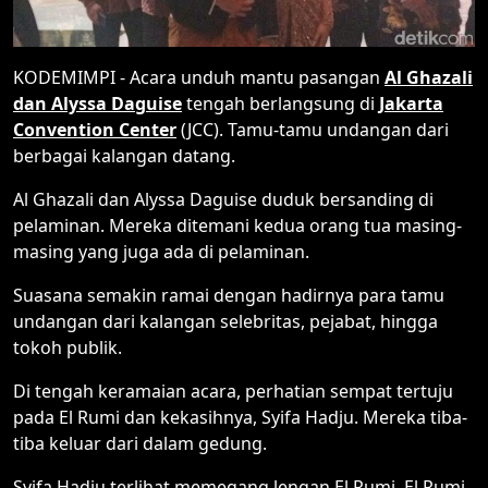
KODEMIMPI - Acara unduh mantu pasangan
Al Ghazali
dan Alyssa Daguise
tengah berlangsung di
Jakarta
Convention Center
(JCC). Tamu-tamu undangan dari
berbagai kalangan datang.
Al Ghazali dan Alyssa Daguise duduk bersanding di
pelaminan. Mereka ditemani kedua orang tua masing-
masing yang juga ada di pelaminan.
Suasana semakin ramai dengan hadirnya para tamu
undangan dari kalangan selebritas, pejabat, hingga
tokoh publik.
Di tengah keramaian acara, perhatian sempat tertuju
pada El Rumi dan kekasihnya, Syifa Hadju. Mereka tiba-
tiba keluar dari dalam gedung.
Syifa Hadju terlihat memegang lengan El Rumi. El Rumi