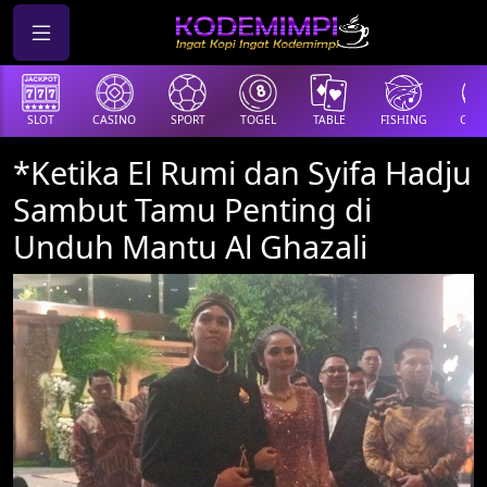
SLOT
CASINO
SPORT
TOGEL
TABLE
FISHING
COCK
*Ketika El Rumi dan Syifa Hadju
Sambut Tamu Penting di
Unduh Mantu Al Ghazali