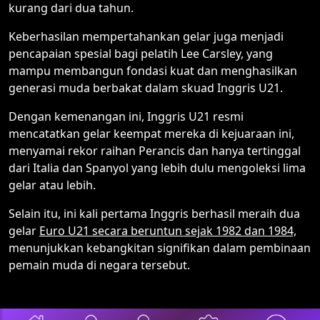
kurang dari dua tahun.
Keberhasilan mempertahankan gelar juga menjadi
pencapaian spesial bagi pelatih Lee Carsley, yang
mampu membangun fondasi kuat dan menghasilkan
generasi muda berbakat dalam skuad Inggris U21.
Dengan kemenangan ini, Inggris U21 resmi
mencatatkan gelar keempat mereka di kejuaraan ini,
menyamai rekor raihan Perancis dan hanya tertinggal
dari Italia dan Spanyol yang lebih dulu mengoleksi lima
gelar atau lebih.
Selain itu, ini kali pertama Inggris berhasil meraih dua
gelar
Euro U21 secara beruntun sejak 1982 dan 1984,
menunjukkan kebangkitan signifikan dalam pembinaan
pemain muda di negara tersebut.