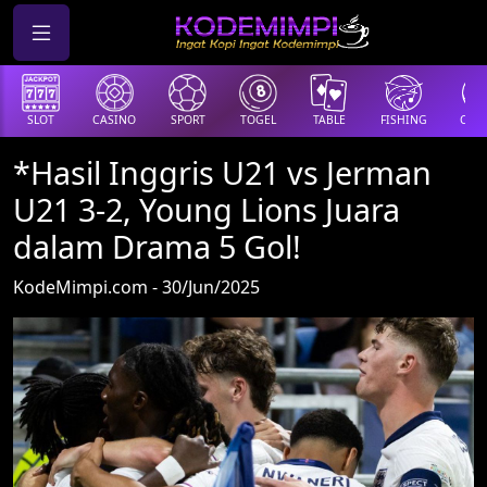
SLOT
CASINO
SPORT
TOGEL
TABLE
FISHING
COCK
*Hasil Inggris U21 vs Jerman
U21 3-2, Young Lions Juara
dalam Drama 5 Gol!
KodeMimpi.com - 30/Jun/2025