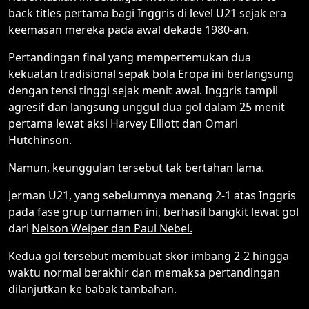
back titles pertama bagi Inggris di level U21 sejak era
keemasan mereka pada awal dekade 1980-an.
Pertandingan final yang mempertemukan dua
kekuatan tradisional sepak bola Eropa ini berlangsung
dengan tensi tinggi sejak menit awal. Inggris tampil
agresif dan langsung unggul dua gol dalam 25 menit
pertama lewat aksi Harvey Elliott dan Omari
Hutchinson.
Namun, keunggulan tersebut tak bertahan lama.
Jerman U21, yang sebelumnya menang 2-1 atas Inggris
pada fase grup turnamen ini, berhasil bangkit lewat gol
dari
Nelson Weiper dan Paul Nebel.
Kedua gol tersebut membuat skor imbang 2-2 hingga
waktu normal berakhir dan memaksa pertandingan
dilanjutkan ke babak tambahan.