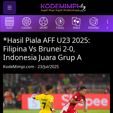
SLOT
CASINO
SPORT
TOGEL
TABLE
FISHING
COCK
*Hasil Piala AFF U23 2025:
Filipina Vs Brunei 2-0,
Indonesia Juara Grup A
KodeMimpi.com - 23/Jul/2025