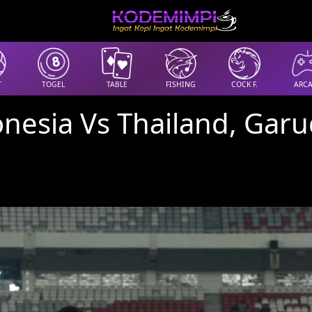
T
TOGEL
TABLE
FISHING
COCK F.
ARC
nesia Vs Thailand, Gar