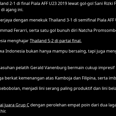
 2-1 di final Piala AFF U23 2019 lewat gol-gol Sani Rizki
i ajang ini.
erjaya dengan menekuk Thailand 3-1 di semifinal Piala AFF
hammad Ferarri, serta satu gol bunuh diri Natcha Promsom
nesia menghajar
Thailand 5-2 di partai final.
hwa Indonesia bukan hanya mampu bersaing, tapi juga m
asuhan pelatih Gerald Vanenburg bermain cukup impresif 
ga berkat kemenangan atas Kamboja dan Filipina, serta imba
 kebobolan, menjadi lini serang paling produktif dan lini b
ai juara Grup C
dengan perolehan empat poin dari dua laga
ir.