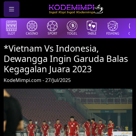
SLOT
CASINO
SPORT
TOGEL
TABLE
FISHING
COCK
*Vietnam Vs Indonesia,
Dewangga Ingin Garuda Balas
Kegagalan Juara 2023
KodeMimpi.com - 27/Jul/2025