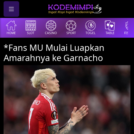
HOME
SLOT
CASINO
SPORT
TOGEL
TABLE
FISHI
*Fans MU Mulai Luapkan
Amarahnya ke Garnacho