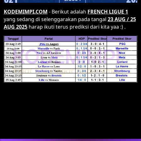
KODEMIMPI.COM
- Berikut adalah
FRENCH LIGUE 1
yang sedang di selenggarakan pada tangal
23 AUG / 25
AUG 2025
harap ikuti terus prediksi dari kita yaa :) .