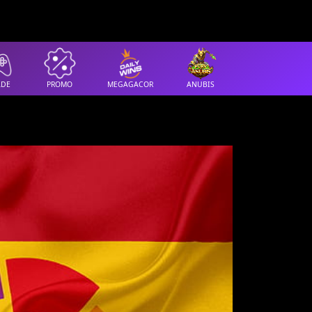
ADE
PROMO
MEGAGACOR
ANUBIS