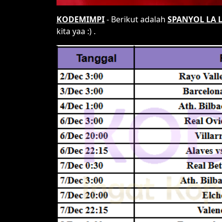
KODEMIMPI
- Berikut adalah
SPANYOL LA 
kita yaa :) .