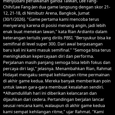
menyudahi perlawanan ganda Taiwan, Lee Fang-
Chih/Lee Fang-Jen dua game langsung dengan skor 21-
12, 21-18, di Nimibutr Arena, Bangkok, Jumat
(30/1/2026). "Game pertama kami mencoba terus
menyerang karena di posisi menang angin, jadi lebih
enak buat menekan lawan," kata Rian Ardianto dalam
keterangan tertulis yang dirilis PBSI. "Bersyukur bisa ke
semifinal di level super 300. Dari awal berpasangan
baru kali ini kami masuk semifinal." "Semoga bisa terus
meningkatkan kepercayaan diri dan performa.
Perjalanan masih panjang semoga bisa lebih fokus dan
percaya diri lagi," jelasnya. Menambahkan Rian, Rahmat
Hidayat mengaku sempat kehilangan ritme permainan
di akhir game kedua. Mereka banyak memberikan poin
untuk lawan gara-gara membuat kesalahan sendiri.
*Alhamdulillah hari ini diberikan kelancaran dan
dijauhkan dari cedera. Pertandingan berjalan lancar
seusai rencana kami, walaupun di akhir game kedua
kami sempat kehilangan ritme," ujar Rahmat. "Kami