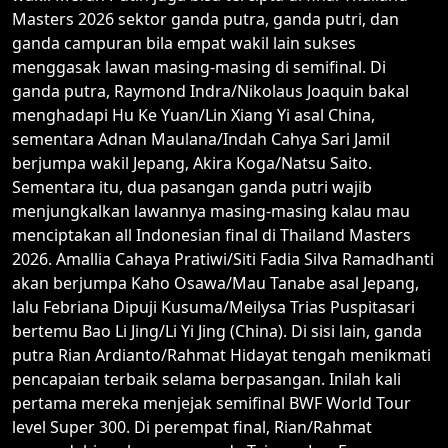
Masters 2026 sektor ganda putra, ganda putri, dan
ganda campuran bila empat wakil lain sukses
menggasak lawan masing-masing di semifinal. Di
ganda putra, Raymond Indra/Nikolaus Joaquin bakal
menghadapi Hu Ke Yuan/Lin Xiang Yi asal China,
sementara Adnan Maulana/Indah Cahya Sari Jamil
berjumpa wakil Jepang, Akira Koga/Natsu Saito.
Sementara itu, dua pasangan ganda putri wajib
menjungkalkan lawannya masing-masing kalau mau
menciptakan all Indonesian final di Thailand Masters
2026. Amallia Cahaya Pratiwi/Siti Fadia Silva Ramadhanti
akan berjumpa Kaho Osawa/Mau Tanabe asal Jepang,
lalu Febriana Dipuji Kusuma/Meilysa Trias Puspitasari
bertemu Bao Li Jing/Li Yi Jing (China). Di sisi lain, ganda
putra Rian Ardianto/Rahmat Hidayat tengah menikmati
pencapaian terbaik selama berpasangan. Inilah kali
pertama mereka menjejak semifinal BWF World Tour
level Super 300. Di perempat final, Rian/Rahmat