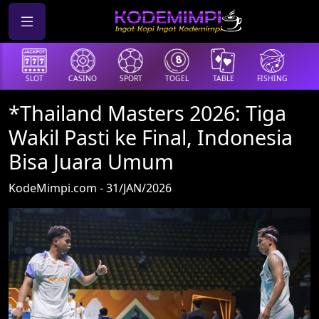
SLOT
CASINO
SPORT
TOGEL
TABLE
FISHING
COCK
*Thailand Masters 2026: Tiga
Wakil Pasti ke Final, Indonesia
Bisa Juara Umum
KodeMimpi.com - 31/JAN/2026